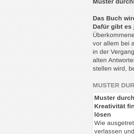
Muster durchb
Das Buch wir
Dafür gibt es
Überkommene R
vor allem bei
in der Vergan
alten Antwort
stellen wird, 
MUSTER DU
Muster durc
Kreativität f
lösen
Wie ausgetre
verlassen un